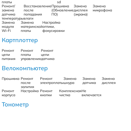
платы
sd
Ремонт/
Восстановление
Прошивка
Замена
Замена
замена
после
(Обновление
дисплея
микрофона
датчика
попадания
ПО)
(экрана)
температуры
влаги
Замена
Замена
Настройка
модуля
материнской
оптики,
Wi-Fi
платы
фокусировки
Картплоттер
Ремонт
Ремонт
Ремонт
цепи
платы
цепи
питания
управления
датчика
Велокомпьютер
Прошивка
Ремонт
Ремонт
Замена
Замена
Замена
после
электроплаты
шнура
датчика
дисплея
залития
Ремонт
Настройка
Ремонт
Комплексная
Не
корпуса
кнопки
чистка
включается
Тонометр