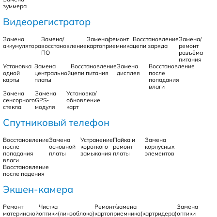
зуммера
Видеорегистратор
Замена
Замена/
Замена/ремонт
Восстановление
Замена/
аккумулятора
восстановление
картоприемника
цепи заряда
ремонт
ПО
разъёма
питания
Установка
Замена
Восстановление
Замена
Восстановление
одной
центральной
цепи питания
дисплея
после
карты
платы
попадания
влаги
Замена
Замена
Установка/
сенсорного
GPS-
обновление
стекла
модуля
карт
Спутниковый телефон
Восстановление
Замена
Устранение
Пайка и
Замена
после
основной
короткого
ремонт
корпусных
попадания
платы
замыкания
платы
элементов
влаги
Восстановление
после падения
Экшен-камера
Ремонт
Чистка
Ремонт/замена
Замена
материнской
оптики(линзоблока)
картоприемника(картридера)
оптики