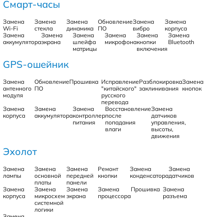
Смарт-часы
Замена
Замена
Замена
Обновление
Замена
Замена
Wi-Fi
стекла
динамика
ПО
вибро
корпуса
Замена
Замена
Замена
Замена
Замена
Замена
аккумулятора
экрана
шлейфа
микрофона
кнопки
Bluetooth
матрицы
включения
GPS-ошейник
Замена
Обновление
Прошивка
Исправление
Разблокировка
Замена
антенного
ПО
"китайского"
заклинивания
кнопок
модуля
русского
перевода
Замена
Замена
Замена
Восстановление
Замена
корпуса
аккумулятора
контроллер
после
датчиков
питания
попадания
управления,
влаги
высоты,
движения
Эхолот
Замена
Замена
Замена
Ремонт
Замена
Замена
лампы
основной
передней
кнопки
конденсатора
датчиков
платы
панели
Замена
Замена
Замена
Замена
Прошивка
Замена
корпуса
микросхем
экрана
процессора
разъема
системной
логики
Замена