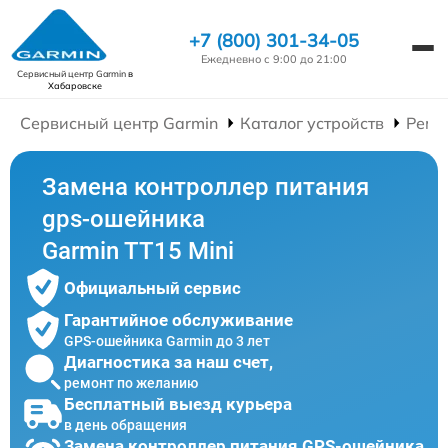
+7 (800) 301-34-05
Ежедневно с 9:00 до 21:00
Сервисный центр Garmin
в
Хабаровске
Сервисный центр Garmin
Каталог устройств
Ремо
Замена контроллер питания
gps-ошейника
Garmin TT15 Mini
Официальный сервис
Гарантийное обслуживание
GPS-ошейника Garmin до 3 лет
Диагностика за наш счет,
ремонт по желанию
Бесплатный выезд курьера
в день обращения
Замена контроллер питания GPS-ошейника