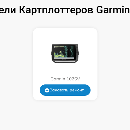
ели Картплоттеров Garmi
от 60 мин
от 60 мин
от 60 мин
Garmin 102SV
Заказать ремонт