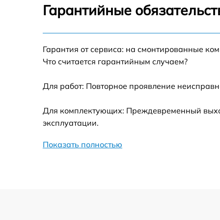
Гарантийные обязательст
Замена термотрубок
Гарантия от сервиса: на смонтированные ко
Замена станции airport
Что считается гарантийным случаем?
Замена подсветки матрицы
Для работ: Повторное проявление неисправн
Замена батареи
Для комплектующих: Преждевременный выход
эксплуатации.
Замена аудио выхода
Показать полностью
Замена VGA порта
Замена S-Video порта
Чистка от вирусов