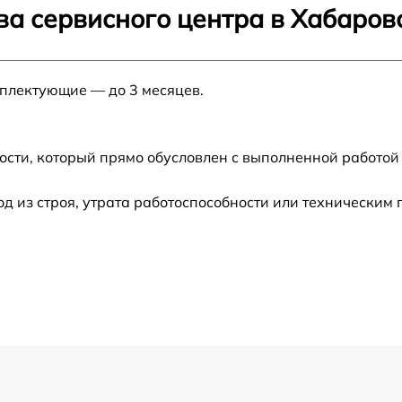
ва сервисного центра в Хабаров
от 60 мин
мплектующие — до 3 месяцев.
от 60 мин
от 60 мин
ости, который прямо обусловлен с выполненной работой
от 30 мин
 из строя, утрата работоспособности или техническим
от 60 мин
от 60 мин
от 60 мин
от 60 мин