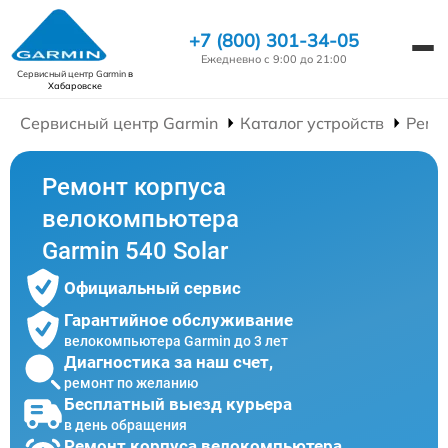
+7 (800) 301-34-05
Ежедневно с 9:00 до 21:00
Сервисный центр Garmin
в
Хабаровске
Сервисный центр Garmin
Каталог устройств
Ремо
Ремонт корпуса
велокомпьютера
Garmin 540 Solar
Официальный сервис
Гарантийное обслуживание
велокомпьютера Garmin до 3 лет
Диагностика за наш счет,
ремонт по желанию
Бесплатный выезд курьера
в день обращения
Ремонт корпуса велокомпьютера